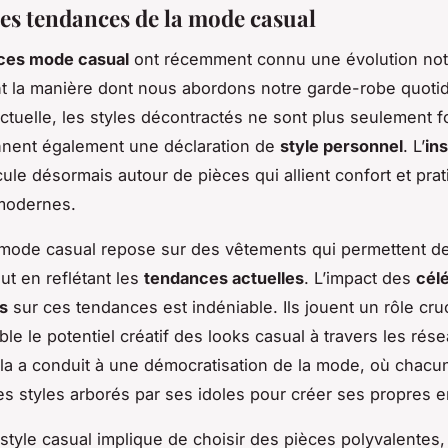
es tendances de la mode casual
ces mode casual
ont récemment connu une évolution not
t la manière dont nous abordons notre garde-robe quoti
actuelle, les styles décontractés ne sont plus seulement f
nnent également une déclaration de
style personnel
. L’
ins
cule désormais autour de pièces qui allient confort et prati
 modernes.
a mode casual repose sur des vêtements qui permettent d
ut en reflétant les
tendances actuelles
. L’impact des
célé
s
sur ces tendances est indéniable. Ils jouent un rôle cru
ble le potentiel créatif des looks casual à travers les rés
la a conduit à une démocratisation de la mode, où chacu
des styles arborés par ses idoles pour créer ses propres 
style casual implique de choisir des pièces polyvalentes,