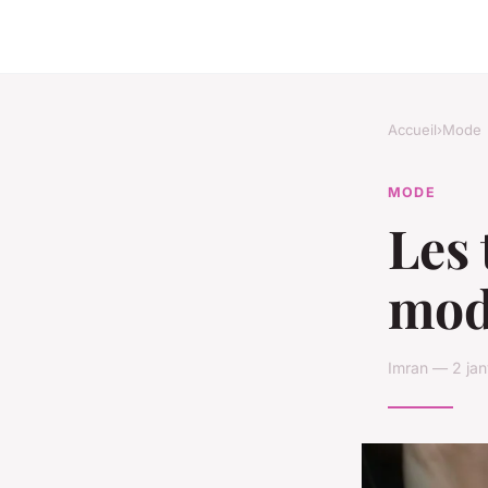
Accueil
›
Mode
MODE
Les 
mod
Imran — 2 jan