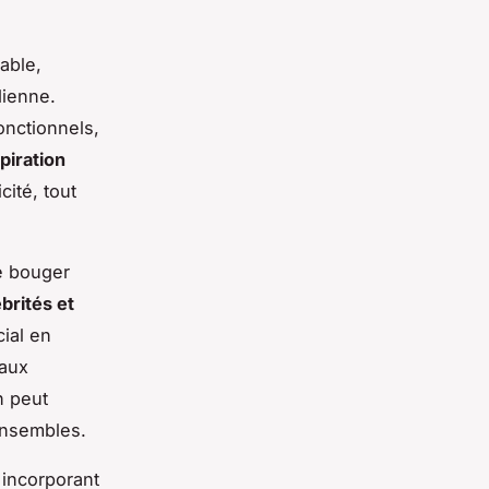
able,
dienne.
onctionnels,
piration
cité, tout
e bouger
brités et
cial en
eaux
n peut
ensembles.
 incorporant