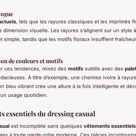
vogue
actuels
, tels que les rayures classiques et les imprimés f
 dimension visuelle. Les rayures s’alignent sur un style à 
 simple, tandis que les motifs floraux insufflent fraîcheur
n de couleurs et motifs
er ces tendances, mixez des
motifs
subtils avec des
pale
dacieuses. À titre d’exemple, une chemise ivoire à rayure
n bleu vibrant crée une allure à la fois intelligente et dé
 un usage quotidien.
s essentiels du dressing casual
sual
est incomplète sans quelques
vêtements essentiels
les à toute garde-robe moderne. Ces pièces incontourn