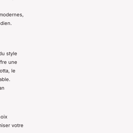
 modernes,
idien.
du style
ffre une
tta, le
able.
an
hoix
iser votre