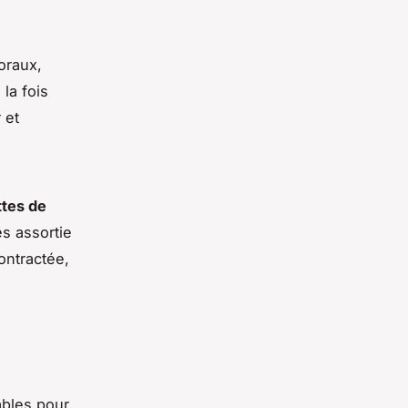
loraux,
la fois
 et
ttes de
s assortie
contractée,
ables pour