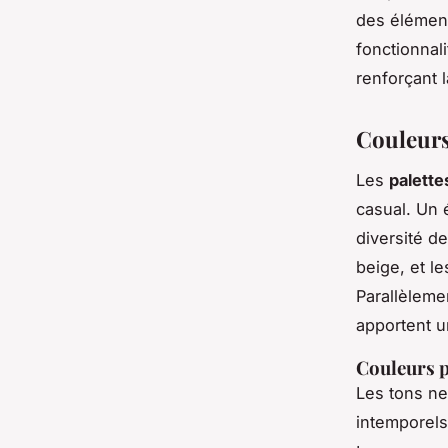
des élément
fonctionnal
renforçant 
Couleurs
Les
palette
casual. Un é
diversité d
beige, et l
Parallèleme
apportent u
Couleurs p
Les tons ne
intemporels