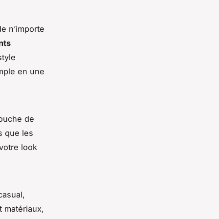
de n’importe
nts
style
imple en une
touche de
ls que les
votre look
casual,
et matériaux,