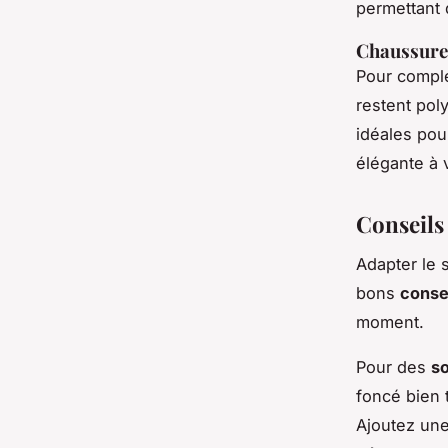
permettant 
Chaussures
Pour compl
restent pol
idéales pou
élégante à v
Conseils 
Adapter le 
​bons
consei
moment.
Pour des
so
foncé bien 
Ajoutez une