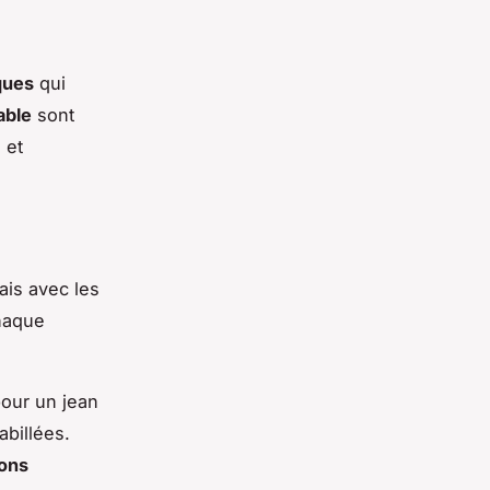
ques
qui
able
sont
 et
ais avec les
haque
pour un jean
abillées.
ons