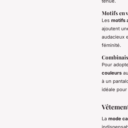
tenue.
Motifs en 
Les
motifs 
ajoutent une
audacieux et
féminité.
Combinaiso
Pour adopt
couleurs
au
à un pantalo
idéale pour
Vêtement
La
mode ca
indispensab