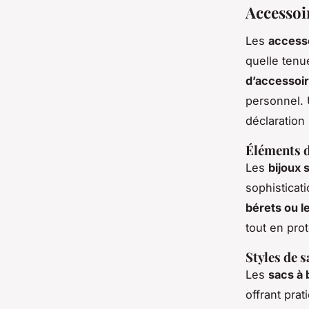
Accessoi
Les
access
quelle tenue
d’accessoi
personnel. 
déclaratio
Éléments d
Les
bijoux s
sophisticat
bérets ou l
tout en prot
Styles de s
Les
sacs à 
offrant prat