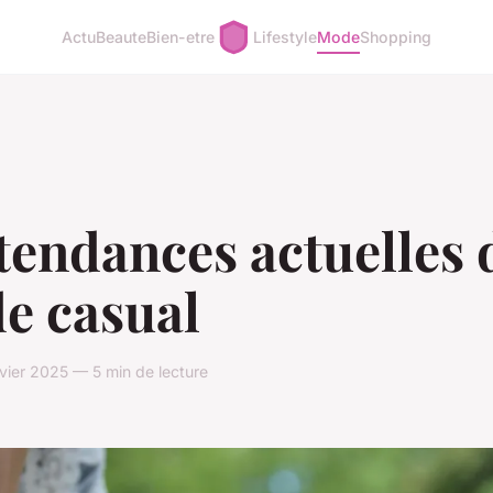
Actu
Beaute
Bien-etre
Lifestyle
Mode
Shopping
tendances actuelles 
e casual
vier 2025 — 5 min de lecture