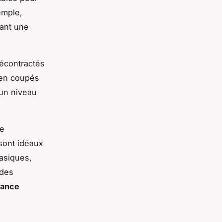
emple,
tant une
décontractés
ien coupés
 un niveau
se
sont idéaux
basiques,
 des
dance