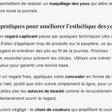
permettent de réaliser un
maquillage des yeux
qui attire l
ce toute la journée.
 pratiques pour améliorer l’esthétique des y
’un
regard captivant
passe par quelques techniques clés 
. Évitez d’appliquer trop de produits sur la paupière, ce qu
regard et entraîner des plis au fil de la journée. Priorisez
n
, essentiel pour prévenir les ridules. Utilisez une crème
yeux pour garantir une bonne base.
r un regard frais, appliquez votre
concealer
en forme de t
 l’œil, plutôt que d’en suivre simplement la ligne, pour u
oubliez pas les
astuces de beauté
comme le recourbement 
stantanément ouvrir le regard.
uvent négligé : le
choix de couleurs
qui amplifient la cou