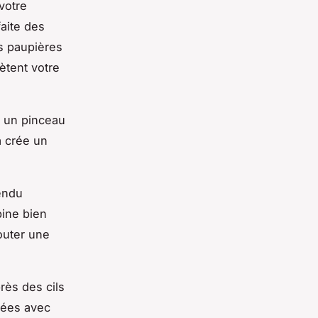
votre
faite des
s paupières
ètent votre
z un pinceau
a crée un
rendu
bine bien
outer une
près des cils
uées avec