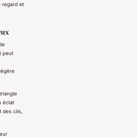
e regard et
eux
de
i peut
 légère
riangle
n éclat
des cils,
leur