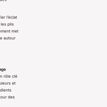
er l’éclat
les plis
lement met
le autour
lage
n rôle clé
uleurs et
édients
tour des