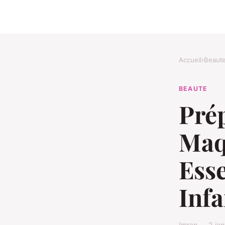
Accueil
›
Beaut
BEAUTE
Prép
Maqu
Esse
Infa
Imran — 2 jan