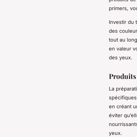
primers, vo
Investir du
des couleur
tout au lon
en valeur vo
des yeux.
Produits 
La préparat
spécifiques
en créant u
éviter qu’e
nourrissant
yeux.