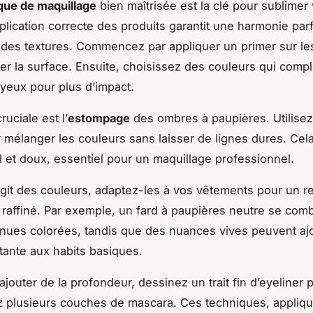
que de maquillage
bien maîtrisée est la clé pour sublimer 
pplication correcte des produits garantit une harmonie par
 des textures. Commencez par appliquer un primer sur le
er la surface. Ensuite, choisissez des couleurs qui compl
s yeux pour plus d’impact.
uciale est l’
estompage
des ombres à paupières. Utilise
 mélanger les couleurs sans laisser de lignes dures. Cel
el et doux, essentiel pour un maquillage professionnel.
’agit des couleurs, adaptez-les à vos vêtements pour un 
 raffiné. Par exemple, un fard à paupières neutre se com
nues colorées, tandis que des nuances vives peuvent aj
tante aux habits basiques.
ajouter de la profondeur, dessinez un trait fin d’eyeliner 
z plusieurs couches de mascara. Ces techniques, appliq