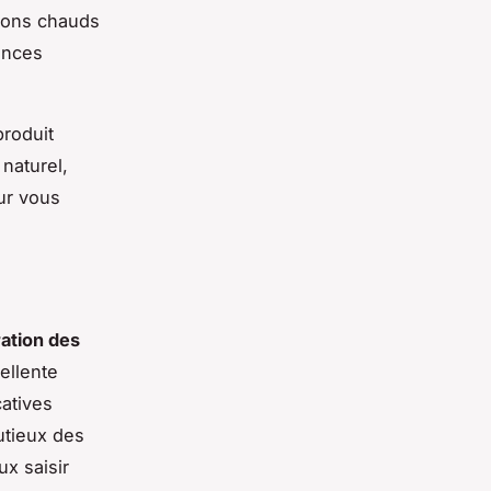
 tons chauds
ances
produit
 naturel,
ur vous
ation des
ellente
catives
utieux des
ux saisir