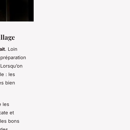
llage
ait
. Loin
 préparation
 Lorsqu’on
e : les
es bien
e les
cate et
 les bons
 des