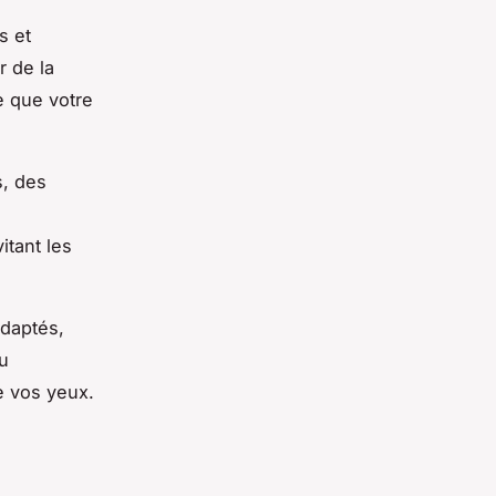
s et
r de la
e que votre
s, des
itant les
adaptés,
du
e vos yeux.