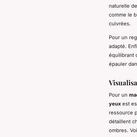
naturelle d
comme le b
cuivrées.
Pour un reg
adapté. Enfi
équilibrant
épauler dan
Visualis
Pour un
maq
yeux
est es
ressource p
détaillent 
ombres. Voi