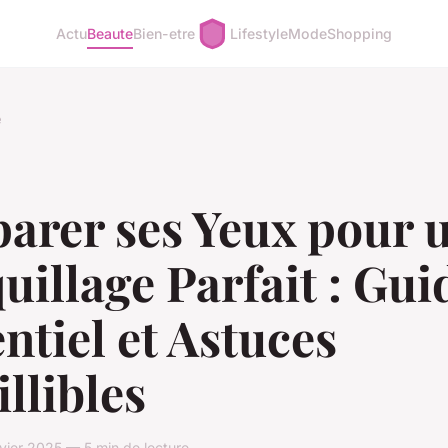
Actu
Beaute
Bien-etre
Lifestyle
Mode
Shopping
e
arer ses Yeux pour 
illage Parfait : Gui
ntiel et Astuces
illibles
vier 2025 — 5 min de lecture