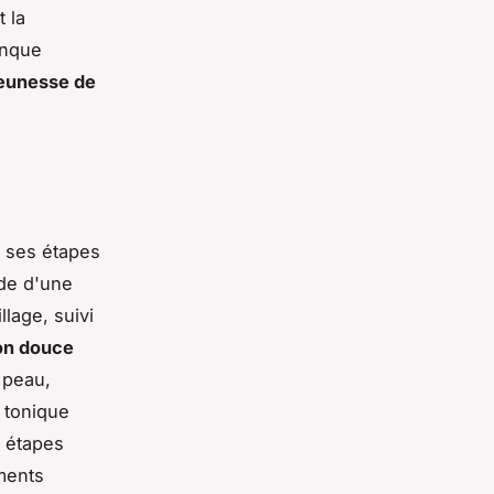
t la
onque
jeunesse de
à ses étapes
de d'une
lage, suivi
ion douce
 peau,
n tonique
s étapes
ments