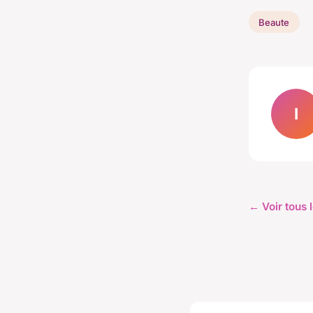
Beaute
I
← Voir tous 