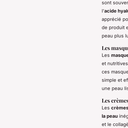
sont souven
l'
acide hya
apprécié po
de produit 
peau plus l
Les masque
Les
masque
et nutritive
ces masques 
simple et ef
une peau li
Les crèmes
Les
crèmes
la peau
inég
et le colla