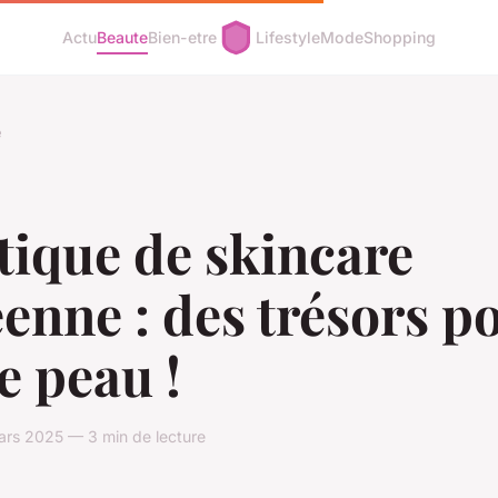
Actu
Beaute
Bien-etre
Lifestyle
Mode
Shopping
e
tique de skincare
enne : des trésors p
e peau !
ars 2025 — 3 min de lecture