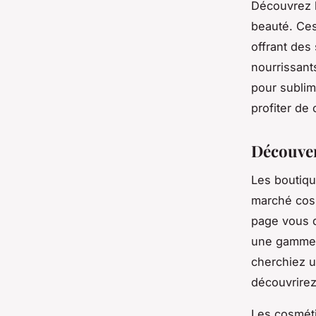
Découvrez l
beauté. Ces
offrant des
nourrissant
pour sublim
profiter de
Découver
Les boutiq
marché cosm
page vous d
une gamme 
cherchiez u
découvrirez
Les cosméti