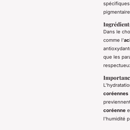
spécifiques
pigmentaire
Ingrédients
Dans le ch
comme l'
ac
antioxydant
que les par
respectueu
Importance
L'hydratati
coréennes
previennent
coréenne
e
l'humidité 