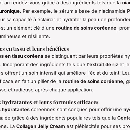
t au rendez-vous grâce à des ingrédients tels que la
nia
luronique
. Par exemple, le sérum à base de niacinamide
P
ur sa capacité à éclaircir et hydrater la peau en profonde
est un élément clé d'une
routine de soins coréenne
, pro
umineuse et résiliente.
s en tissu et leurs bénéfices
s en tissu coréens
se distinguent par leurs propriétés h
s. Incorporant des ingrédients tels que l'
extrait de riz
et l
offrent un soin intensif qui améliore l'éclat du teint. Leur
ficace en fait un pilier de la
routine de soins coréenne
, g
sse et radieuse après chaque application.
 hydratantes et leurs formules efficaces
 hydratantes
coréennes sont conçues pour offrir une
hy
alée grâce à des ingrédients populaires tels que la
Cente
gène. La
Collagen Jelly Cream
est plébiscitée pour ses pro