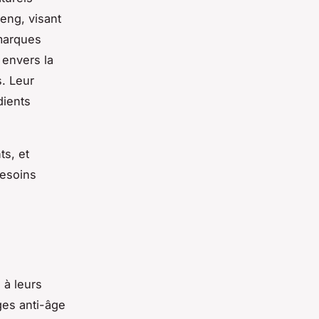
seng, visant
 marques
envers la
s. Leur
dients
ts, et
besoins
 à leurs
ges anti-âge