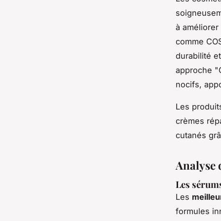
soigneuseme
à améliorer 
comme COSR
durabilité e
approche "C
nocifs, appo
Les produit
crèmes répa
cutanés grâ
Analyse 
Les sérum
Les
meille
formules in