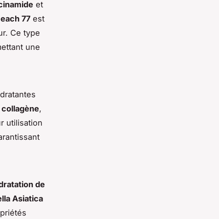
cinamide
et
each 77
est
ur. Ce type
mettant une
ydratantes
e
collagène
,
 utilisation
arantissant
dratation de
lla Asiatica
priétés