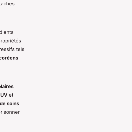
 taches
dients
propriétés
essifs tels
coréens
laires
 UV
et
 de soins
risonner