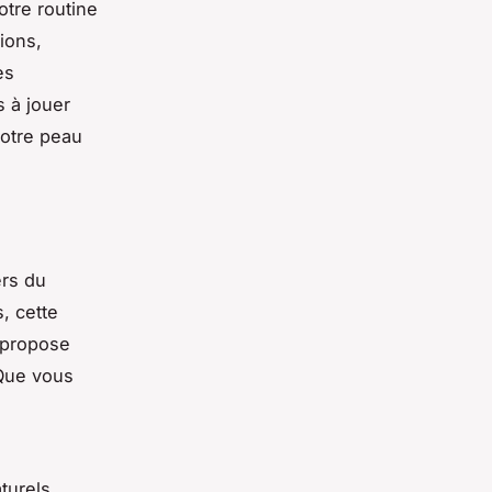
otre routine
ions,
es
s à jouer
votre peau
rs du
, cette
 propose
Que vous
turels