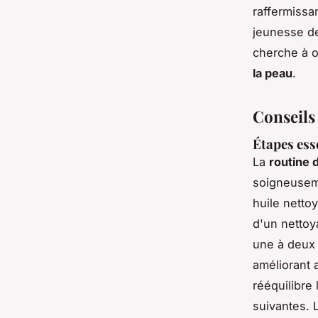
raffermissan
jeunesse de
cherche à o
la peau
.
Conseils
Étapes ess
La
routine 
soigneusem
huile netto
d'un nettoy
une à deux 
améliorant a
rééquilibre
suivantes.