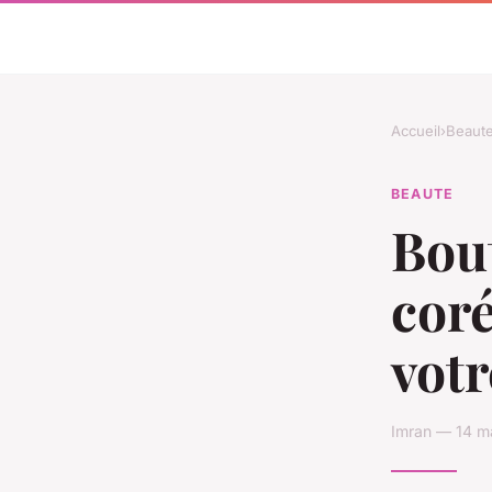
Accueil
›
Beaut
BEAUTE
Bou
coré
votr
Imran — 14 m