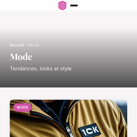
Accueil
› Mode
Mode
Tendances, looks et style
MODE