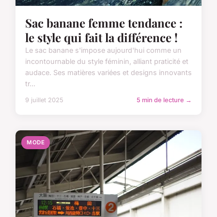
Sac banane femme tendance :
le style qui fait la différence !
Le sac banane s'impose aujourd'hui comme un
incontournable du style féminin, alliant praticité et
audace. Ses matières variées et designs innovants
tr...
9 juillet 2025
5 min de lecture →
MODE