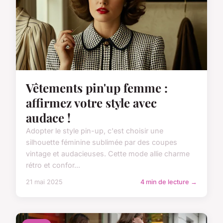
Vêtements pin'up femme :
affirmez votre style avec
audace !
Adopter le style pin-up, c'est choisir une
silhouette féminine sublimée par des coupes
vintage et audacieuses. Cette mode allie charme
rétro et confor...
21 mai 2025
4 min de lecture →