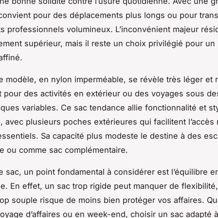
une bonne solidité contre l’usure quotidienne. Avec une 
l convient pour des déplacements plus longs ou pour tran
 professionnels volumineux. L’inconvénient majeur rési
ement supérieur, mais il reste un choix privilégié pour u
affiné.
e modèle, en nylon imperméable, se révèle très léger et r
ait pour des activités en extérieur ou des voyages sous de
ques variables. Ce sac tendance allie fonctionnalité et st
, avec plusieurs poches extérieures qui facilitent l’accès 
essentiels. Sa capacité plus modeste le destine à des e
ée ou comme sac complémentaire.
 sac, un point fondamental à considérer est l’équilibre en
e. En effet, un sac trop rigide peut manquer de flexibilité,
rop souple risque de moins bien protéger vos affaires. Q
voyage d’affaires ou en week-end, choisir un sac adapté 