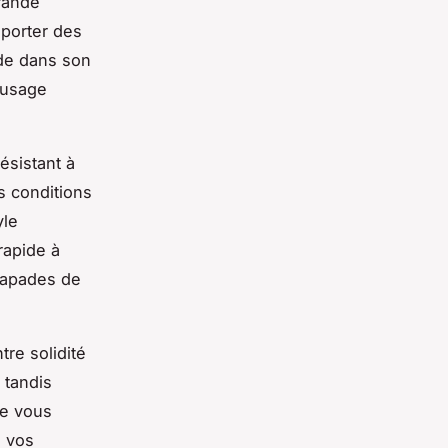
grande
sporter des
de dans son
n usage
ésistant à
s conditions
yle
rapide à
scapades de
tre solidité
 tandis
ue vous
à vos