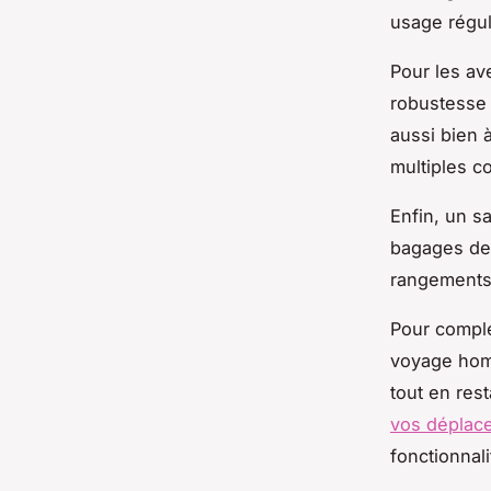
usage régul
Pour les av
robustesse 
aussi bien 
multiples c
Enfin, un s
bagages de 
rangements 
Pour complé
voyage homm
tout en res
vos déplac
fonctionnali