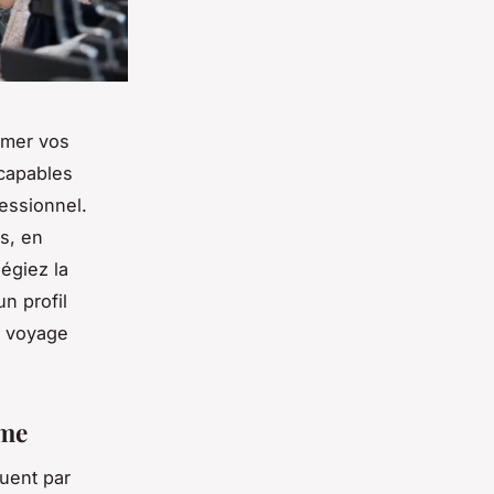
ormer vos
capables
essionnel.
s, en
égiez la
n profil
u voyage
mme
uent par