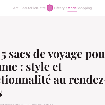
Actu
Beaute
Bien-etre
Lifestyle
Mode
Shopping
5 sacs de voyage pou
e : style et
tionnalité au rendez
s
eptembre 2025 — 8 min de lecture