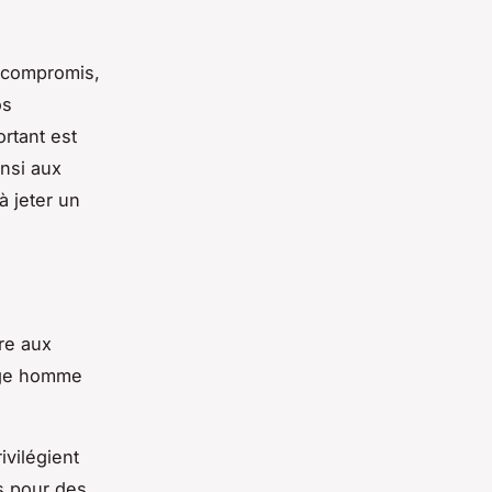
s compromis,
os
ortant est
insi aux
à jeter un
re aux
yage homme
ivilégient
ts pour des