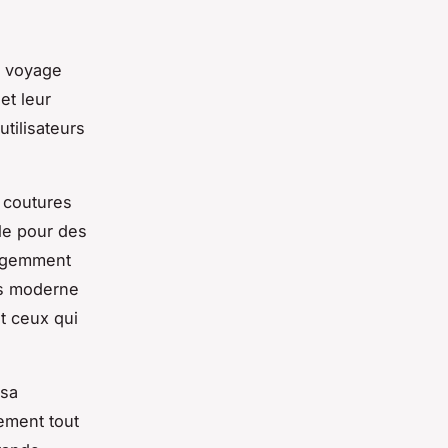
e voyage
et leur
tilisateurs
s coutures
ale pour des
ligemment
is moderne
t ceux qui
 sa
sement tout