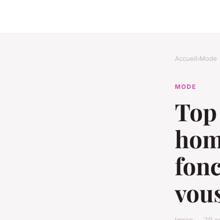
Accueil
›
Mode
MODE
Top 
homm
fonc
vou
Imran — 29 s