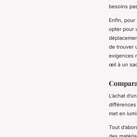
besoins pas
Enfin, pour
opter pour
déplacement
de trouver u
exigences m
œil à un s
Comparati
L’achat d’u
différences
met en lumi
Tout d’abord
des matéria