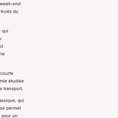
ac week-end
réciés du
 qui
u
nd
une
 courte
mie étudiée
e transport.
ssique, qui
ensé permet
t pour un