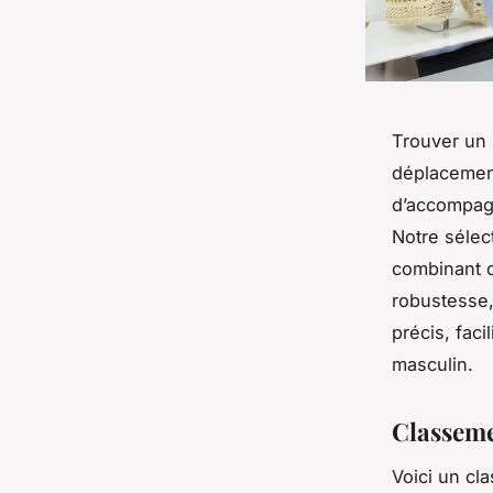
Trouver un 
déplacemen
d’accompag
Notre sélec
combinant d
robustesse,
précis, fac
masculin.
Classeme
Voici un c