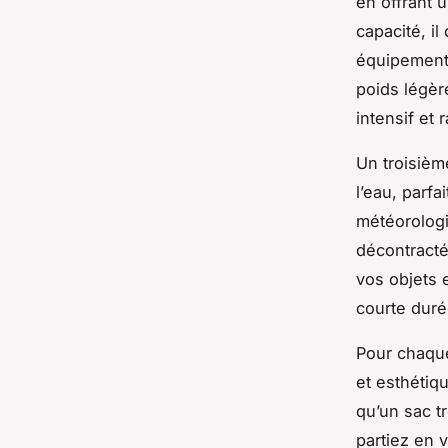
en offrant 
capacité, i
équipements
poids légèr
intensif et r
Un troisièm
l’eau, parf
météorologi
décontracté
vos objets 
courte dur
Pour chaque
et esthétiqu
qu’un sac t
partiez en 