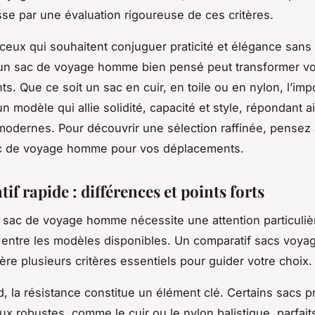
se par une évaluation rigoureuse de ces critères.
 ceux qui souhaitent conjuguer praticité et élégance san
 un sac de voyage homme bien pensé peut transformer v
s. Que ce soit un sac en cuir, en toile ou en nylon, l’imp
n modèle qui allie solidité, capacité et style, répondant a
odernes. Pour découvrir une sélection raffinée, pensez 
ac de voyage homme pour vos déplacements.
f rapide : différences et points forts
n sac de voyage homme nécessite une attention particuliè
 entre les modèles disponibles. Un comparatif sacs vo
ère plusieurs critères essentiels pour guider votre choix.
, la résistance constitue un élément clé. Certains sacs pr
ux robustes, comme le cuir ou le nylon balistique, parfai