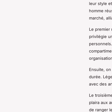
leur style 
homme réuss
marché, alli
Le premier 
privilégie 
personnels.
compartimen
organisatio
Ensuite, on
durée. Lége
avec des ans
Le troisièm
plaira aux 
de ranger l