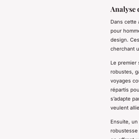
Analyse d
Dans cette 
pour homme,
design. Ces
cherchant u
Le premier 
robustes, g
voyages cou
répartis po
s’adapte pa
veulent allie
Ensuite, un
robustesse 