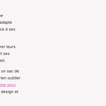
ne
’adapte
ce à ses
rer leurs
t ses
il.
r un sac de
rien oublier
mme pour
 design et