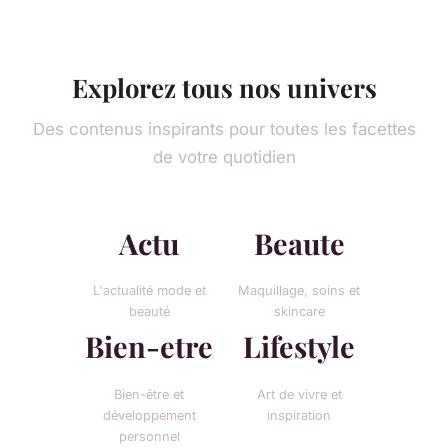
Explorez tous nos univers
Des contenus inspirants pour toutes les facettes
de votre quotidien
Actu
Beaute
L'actualité mode et
Maquillage, soins et
beauté
skincare
Bien-etre
Lifestyle
Bien-être et
Art de vivre et
développement
inspiration
personnel