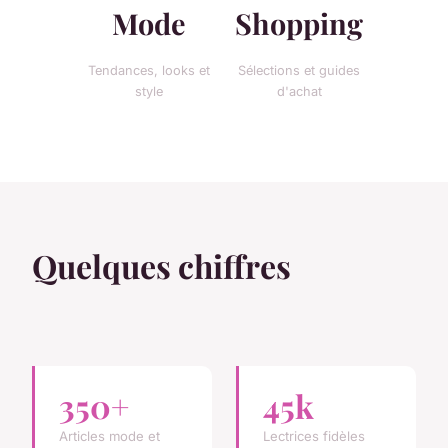
Mode
Shopping
Tendances, looks et
Sélections et guides
style
d'achat
Quelques chiffres
350+
45k
Articles mode et
Lectrices fidèles